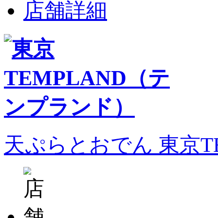
店舗詳細
天ぷらとおでん 東京T