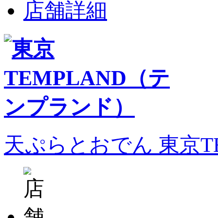
店舗詳細
天ぷらとおでん 東京T