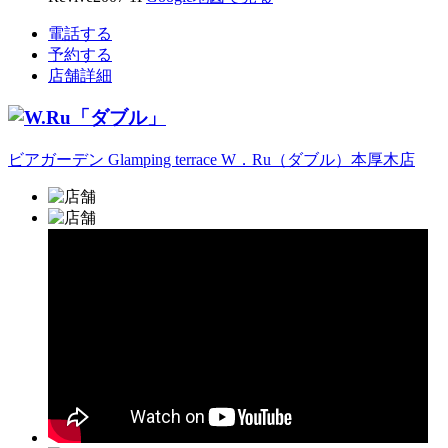
電話する
予約する
店舗詳細
ビアガーデン Glamping terrace W．Ru（ダブル）本厚木店