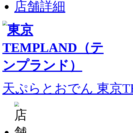
店舗詳細
天ぷらとおでん 東京T