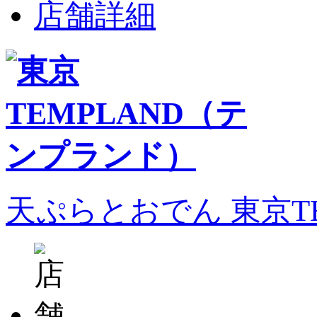
店舗詳細
天ぷらとおでん 東京T