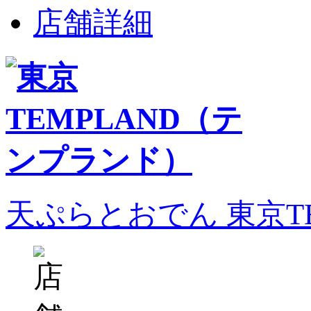
店舗詳細
天ぷらとおでん 東京T