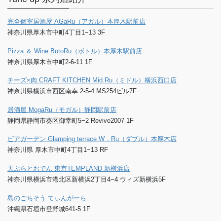
完全個室居酒屋 AGaRu（アガル）本厚木駅前店
神奈川県厚木市中町4丁目1−13 3F
Pizza ＆ Wine BotoRu（ボトル）本厚木駅前店
神奈川県厚木市中町2-6-11 1F
チーズ×肉 CRAFT KITCHEN Mid.Ru（ミドル）横浜西口店
神奈川県横浜市西区南幸 2-5-4 MS254ビル7F
居酒屋 MogaRu（モガル）静岡駅前店
静岡県静岡市葵区御幸町5−2 Revive2007 1F
ビアガーデン Glamping terrace W．Ru（ダブル）本厚木店
神奈川県 厚木市中町4丁目1−13 RF
天ぷらとおでん 東京TEMPLAND 新横浜店
神奈川県横浜市港北区新横浜2丁目4−4 ウィズ新横浜5F
島のごちそう てぃんがーら
沖縄県石垣市登野城641-5 1F