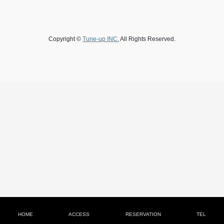
Copyright ©
Tune-up INC.
All Rights Reserved.
HOME
ACCESS
RESERVATION
TEL