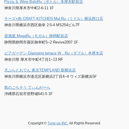
Pizza ＆ Wine BotoRu（ボトル）本厚木駅前店
神奈川県厚木市中町2-6-11 1F
チーズ×肉 CRAFT KITCHEN Mid.Ru（ミドル）横浜西口店
神奈川県横浜市西区南幸 2-5-4 MS254ビル7F
居酒屋 MogaRu（モガル）静岡駅前店
静岡県静岡市葵区御幸町5−2 Revive2007 1F
ビアガーデン Glamping terrace W．Ru（ダブル）本厚木店
神奈川県 厚木市中町4丁目1−13 RF
天ぷらとおでん 東京TEMPLAND 新横浜店
神奈川県横浜市港北区新横浜2丁目4−4 ウィズ新横浜5F
島のごちそう てぃんがーら
沖縄県石垣市登野城641-5 1F
Copyright ©
Tune-up INC.
All Rights Reserved.