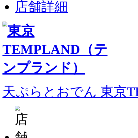
店舗詳細
天ぷらとおでん 東京T