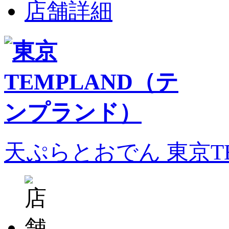
店舗詳細
天ぷらとおでん 東京T