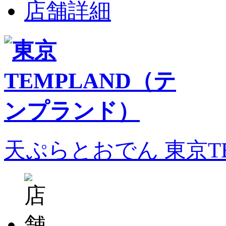
店舗詳細
天ぷらとおでん 東京T