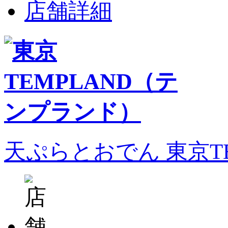
店舗詳細
天ぷらとおでん 東京T