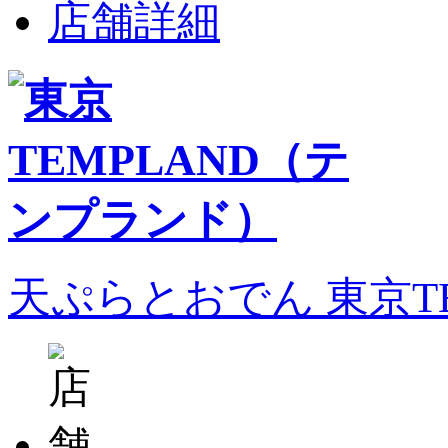
店舗詳細
天ぷらとおでん 東京T