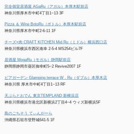
完全個室居酒屋 AGaRu（アガル）本厚木駅前店
神奈川県厚木市中町4丁目1−13 3F
Pizza ＆ Wine BotoRu（ボトル）本厚木駅前店
神奈川県厚木市中町2-6-11 1F
チーズ×肉 CRAFT KITCHEN Mid.Ru（ミドル）横浜西口店
神奈川県横浜市西区南幸 2-5-4 MS254ビル7F
居酒屋 MogaRu（モガル）静岡駅前店
静岡県静岡市葵区御幸町5−2 Revive2007 1F
ビアガーデン Glamping terrace W．Ru（ダブル）本厚木店
神奈川県 厚木市中町4丁目1−13 RF
天ぷらとおでん 東京TEMPLAND 新横浜店
神奈川県横浜市港北区新横浜2丁目4−4 ウィズ新横浜5F
島のごちそう てぃんがーら
沖縄県石垣市登野城641-5 1F