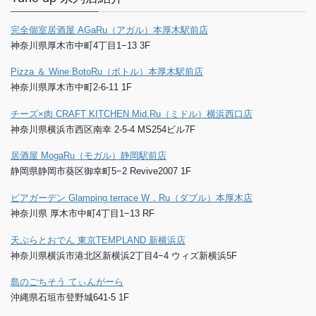
完全個室居酒屋 AGaRu（アガル）本厚木駅前店
神奈川県厚木市中町4丁目1−13 3F
Pizza ＆ Wine BotoRu（ボトル）本厚木駅前店
神奈川県厚木市中町2-6-11 1F
チーズ×肉 CRAFT KITCHEN Mid.Ru（ミドル）横浜西口店
神奈川県横浜市西区南幸 2-5-4 MS254ビル7F
居酒屋 MogaRu（モガル）静岡駅前店
静岡県静岡市葵区御幸町5−2 Revive2007 1F
ビアガーデン Glamping terrace W．Ru（ダブル）本厚木店
神奈川県 厚木市中町4丁目1−13 RF
天ぷらとおでん 東京TEMPLAND 新横浜店
神奈川県横浜市港北区新横浜2丁目4−4 ウィズ新横浜5F
島のごちそう てぃんがーら
沖縄県石垣市登野城641-5 1F