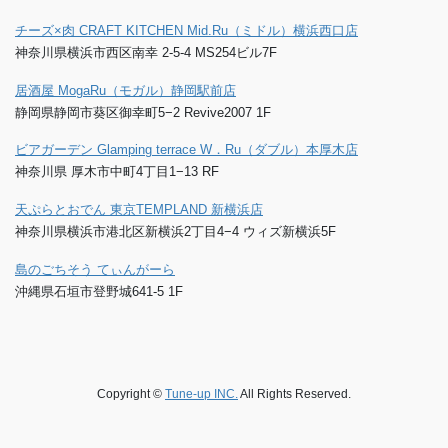
チーズ×肉 CRAFT KITCHEN Mid.Ru（ミドル）横浜西口店
神奈川県横浜市西区南幸 2-5-4 MS254ビル7F
居酒屋 MogaRu（モガル）静岡駅前店
静岡県静岡市葵区御幸町5−2 Revive2007 1F
ビアガーデン Glamping terrace W．Ru（ダブル）本厚木店
神奈川県 厚木市中町4丁目1−13 RF
天ぷらとおでん 東京TEMPLAND 新横浜店
神奈川県横浜市港北区新横浜2丁目4−4 ウィズ新横浜5F
島のごちそう てぃんがーら
沖縄県石垣市登野城641-5 1F
Copyright ©
Tune-up INC.
All Rights Reserved.