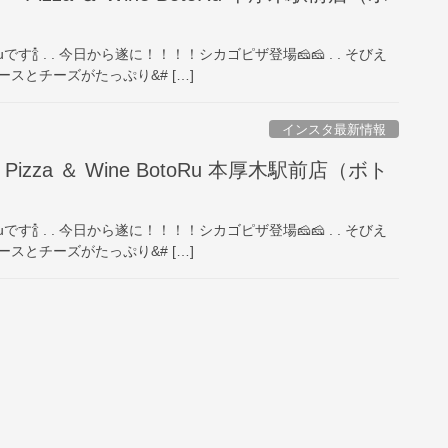
uです🍾️ . . 今日から遂に！！！！シカゴピザ登場🧀🧀 . . そびえ
スとチーズがたっぷり&# […]
インスタ最新情報
izza ＆ Wine BotoRu 本厚木駅前店（ボト
uです🍾️ . . 今日から遂に！！！！シカゴピザ登場🧀🧀 . . そびえ
スとチーズがたっぷり&# […]