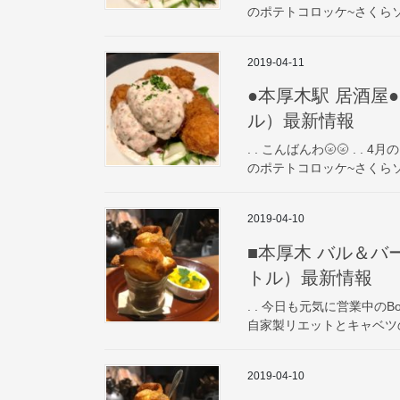
のポテトコロッケ~さくらソース
2019-04-11
●本厚木駅 居酒屋● P
ル）最新情報
. . こんばんわ🌝🌝 . 
のポテトコロッケ~さくらソース
2019-04-10
■本厚木 バル＆バー■ 
トル）最新情報
. . 今日も元気に営業中のBot
自家製リエットとキャベツのピク
2019-04-10