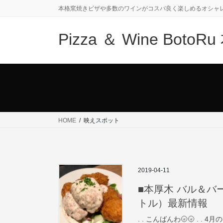
コ
ナ
本格窯焼きピザや多数のワインがコスパ良く楽しめるオシャ
ン
ビ
テ
ゲ
Pizza ＆ Wine Bot
ン
ー
ツ
シ
に
ョ
移
ン
動
に
移
動
HOME
映えスポット
2019-04-11
■本厚木 バル＆バー■ 
トル）最新情報
. . こんばんわ🌝🌝 . 