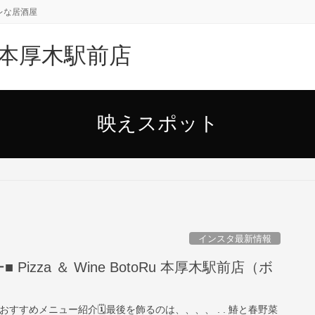
レな居酒屋
oRu 本厚木駅前店
映えスポット
インスタ最新情報
Pizza ＆ Wine BotoRu 本厚木駅前店（ボ
. 4月のおすすめメニュー紹介🗓最後を飾るのは、、、、 . . ️鰆と春野菜