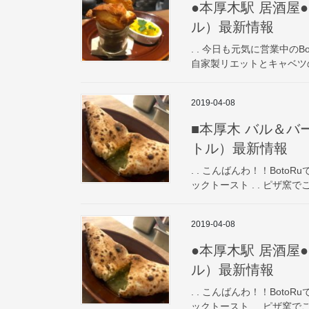
●本厚木駅 居酒屋● P
ル）最新情報
. . 今日も元気に営業中のBot
自家製リエットとキャベツのピク
2019-04-08
■本厚木 バル＆バー■ 
トル）最新情報
. . こんばんわ！！BotoRu
ックトースト . . ピザ窯
2019-04-08
●本厚木駅 居酒屋● P
ル）最新情報
. . こんばんわ！！BotoRu
ックトースト . . ピザ窯