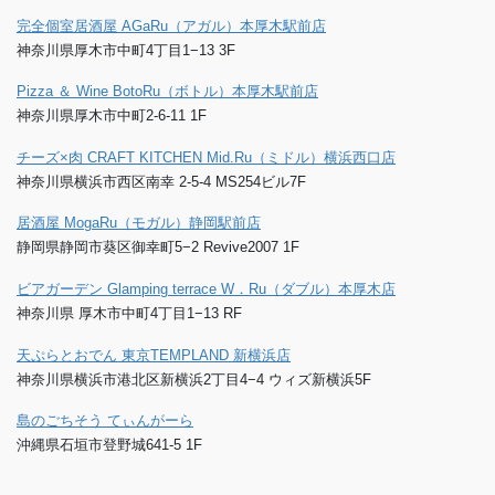
完全個室居酒屋 AGaRu（アガル）本厚木駅前店
神奈川県厚木市中町4丁目1−13 3F
Pizza ＆ Wine BotoRu（ボトル）本厚木駅前店
神奈川県厚木市中町2-6-11 1F
チーズ×肉 CRAFT KITCHEN Mid.Ru（ミドル）横浜西口店
神奈川県横浜市西区南幸 2-5-4 MS254ビル7F
居酒屋 MogaRu（モガル）静岡駅前店
静岡県静岡市葵区御幸町5−2 Revive2007 1F
ビアガーデン Glamping terrace W．Ru（ダブル）本厚木店
神奈川県 厚木市中町4丁目1−13 RF
天ぷらとおでん 東京TEMPLAND 新横浜店
神奈川県横浜市港北区新横浜2丁目4−4 ウィズ新横浜5F
島のごちそう てぃんがーら
沖縄県石垣市登野城641-5 1F