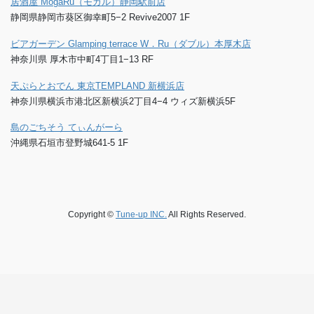
居酒屋 MogaRu（モガル）静岡駅前店
静岡県静岡市葵区御幸町5−2 Revive2007 1F
ビアガーデン Glamping terrace W．Ru（ダブル）本厚木店
神奈川県 厚木市中町4丁目1−13 RF
天ぷらとおでん 東京TEMPLAND 新横浜店
神奈川県横浜市港北区新横浜2丁目4−4 ウィズ新横浜5F
島のごちそう てぃんがーら
沖縄県石垣市登野城641-5 1F
Copyright ©
Tune-up INC.
All Rights Reserved.