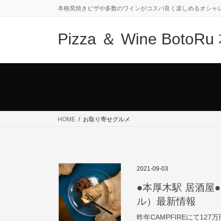
コ
ナ
本格窯焼きピザや多数のワインがコスパ良く楽しめるオシャ
ン
ビ
テ
ゲ
Pizza ＆ Wine Bot
ン
ー
ツ
シ
に
ョ
移
ン
動
に
移
動
HOME
お取り寄せグルメ
2021-09-03
●本厚木駅 居酒屋● P
ル）最新情報
昨年CAMPFIREにて12