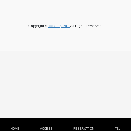
Copyright ©
Tune-up INC.
All Rights Reserved.
HOME
ACCESS
RESERVATION
TEL