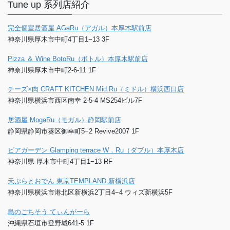
Tune up 系列店紹介
完全個室居酒屋 AGaRu（アガル）本厚木駅前店
神奈川県厚木市中町4丁目1−13 3F
Pizza ＆ Wine BotoRu（ボトル）本厚木駅前店
神奈川県厚木市中町2-6-11 1F
チーズ×肉 CRAFT KITCHEN Mid.Ru（ミドル）横浜西口店
神奈川県横浜市西区南幸 2-5-4 MS254ビル7F
居酒屋 MogaRu（モガル）静岡駅前店
静岡県静岡市葵区御幸町5−2 Revive2007 1F
ビアガーデン Glamping terrace W．Ru（ダブル）本厚木店
神奈川県 厚木市中町4丁目1−13 RF
天ぷらとおでん 東京TEMPLAND 新横浜店
神奈川県横浜市港北区新横浜2丁目4−4 ウィズ新横浜5F
島のごちそう てぃんがーら
沖縄県石垣市登野城641-5 1F