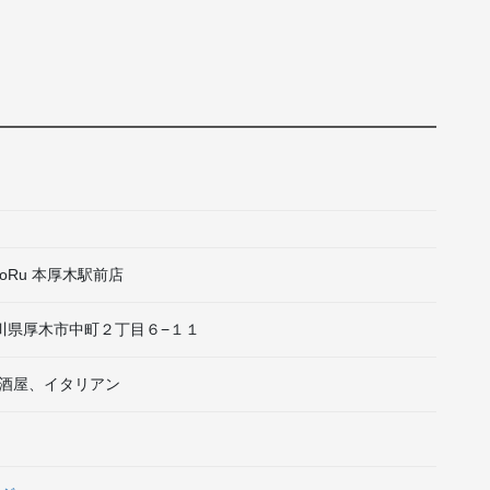
BotoRu 本厚木駅前店
 神奈川県厚木市中町２丁目６−１１
酒屋、イタリアン