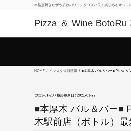
コ
ナ
本格窯焼きピザや多数のワインがコスパ良く楽しめるオシャ
ン
ビ
テ
ゲ
Pizza ＆ Wine Bot
ン
ー
ツ
シ
に
ョ
移
ン
動
に
移
動
HOME
インスタ最新情報
■本厚木 バル＆バー■ Pizza 
2021-01-20
/ 最終更新日 :
2021-01-22
■本厚木 バル＆バー■ Piz
木駅前店（ボトル）最