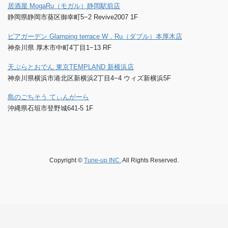
居酒屋 MogaRu（モガル）静岡駅前店
静岡県静岡市葵区御幸町5−2 Revive2007 1F
ビアガーデン Glamping terrace W．Ru（ダブル）本厚木店
神奈川県 厚木市中町4丁目1−13 RF
天ぷらとおでん 東京TEMPLAND 新横浜店
神奈川県横浜市港北区新横浜2丁目4−4 ウィズ新横浜5F
島のごちそう てぃんがーら
沖縄県石垣市登野城641-5 1F
Copyright ©
Tune-up INC.
All Rights Reserved.