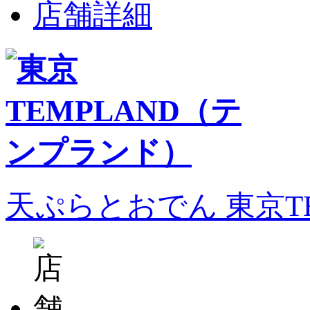
店舗詳細
天ぷらとおでん 東京T