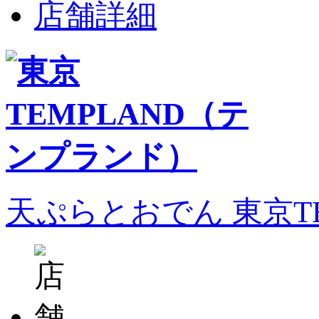
店舗詳細
天ぷらとおでん 東京T