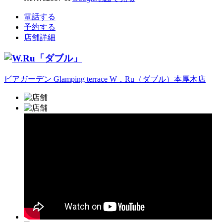
電話する
予約する
店舗詳細
ビアガーデン Glamping terrace W．Ru（ダブル）本厚木店