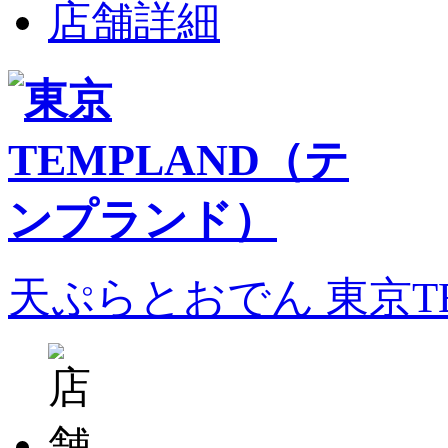
店舗詳細
天ぷらとおでん 東京T