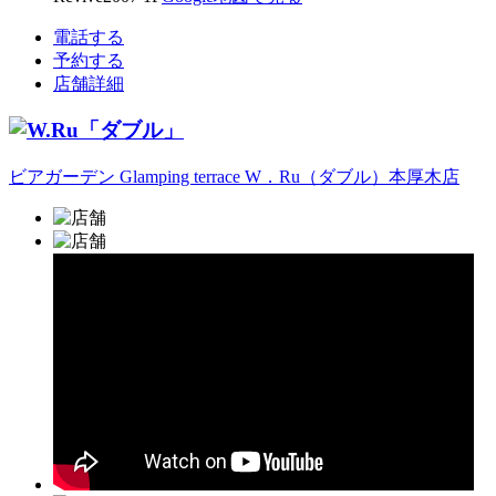
電話する
予約する
店舗詳細
ビアガーデン Glamping terrace W．Ru（ダブル）本厚木店