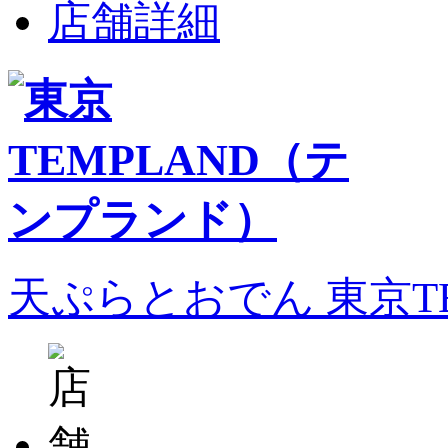
店舗詳細
天ぷらとおでん 東京T