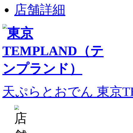
店舗詳細
天ぷらとおでん 東京T