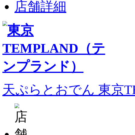
店舗詳細
天ぷらとおでん 東京T