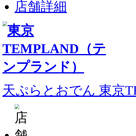
店舗詳細
天ぷらとおでん 東京T