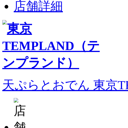
店舗詳細
天ぷらとおでん 東京T