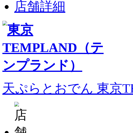
店舗詳細
天ぷらとおでん 東京T