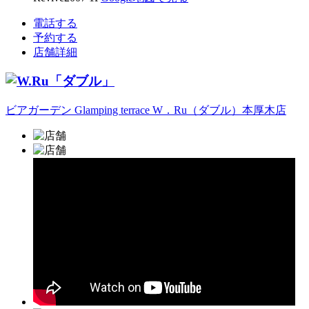
電話する
予約する
店舗詳細
ビアガーデン Glamping terrace W．Ru（ダブル）本厚木店