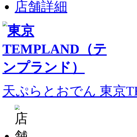
店舗詳細
天ぷらとおでん 東京T