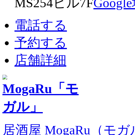
MS254ビル7F
Goog
電話する
予約する
店舗詳細
居酒屋 MogaRu（モ